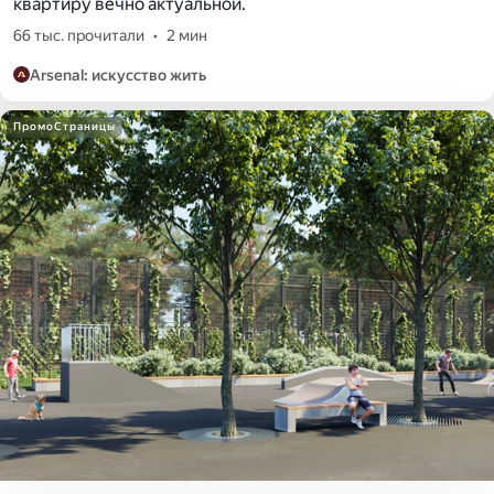
квартиру вечно актуальной.
66 тыс. прочитали
•
2 мин
Arsenal: искусство жить
ПромоСтраницы