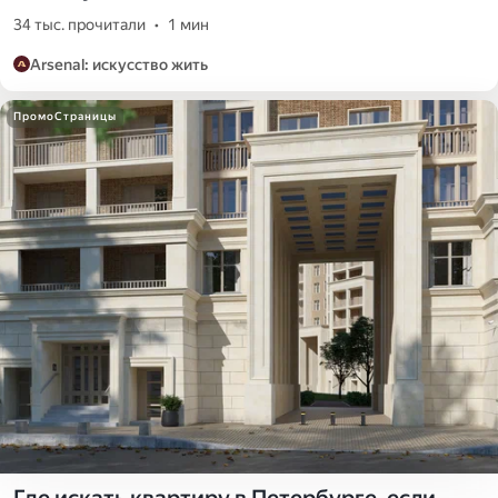
34 тыс. прочитали
•
1 мин
Arsenal: искусство жить
ПромоСтраницы
Где искать квартиру в Петербурге, если