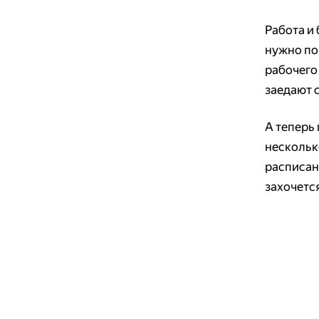
Работа и 
нужно по
рабочего
заедают с
А теперь 
нескольк
расписан
захочетс