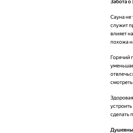
Забота о 
Сауна не 
служит п
влияет на
похожа н
Горячий 
уменьшае
отвлечьс
смотреть
Здоровая
устроить
сделать п
Душевные