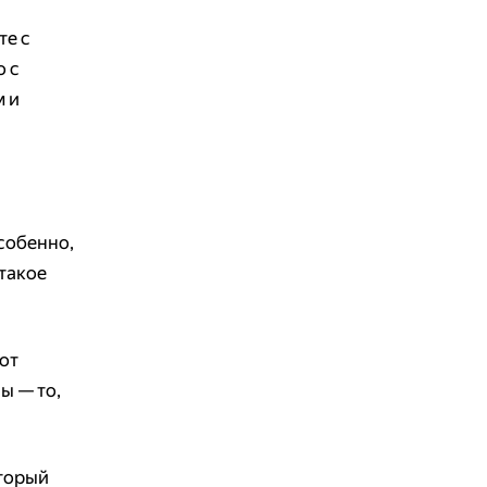
те с
о с
м и
Особенно,
 такое
 от
ы — то,
торый