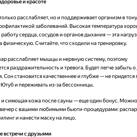
здоровье и красоте
только расслабляет, но и поддерживает организм в тону
рофилактикой заболеваний. Высокая температура хор
 работу сердца, сосудов и органов дыхания — эта нагру
а физическую. Считайте, что сходили на тренировку.
пар расслабляет мышцы и нервную систему, поэтому
тся раздражительность и тревога. Будет легче забыть о 
я. Сон становится качественнее и глубже — не придется
 Ютуб и переживать из-за бессонницы.
 и сияющая кожа после сауны — еще один бонус. Можн
 вечер с вашими любимыми бьюти-процедурами: распар
илинг и нанести маску на лицо.
 встречи с друзьями