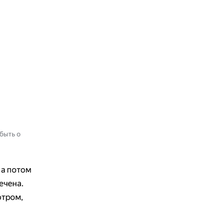
абыть о
 а потом
ечена.
отром,