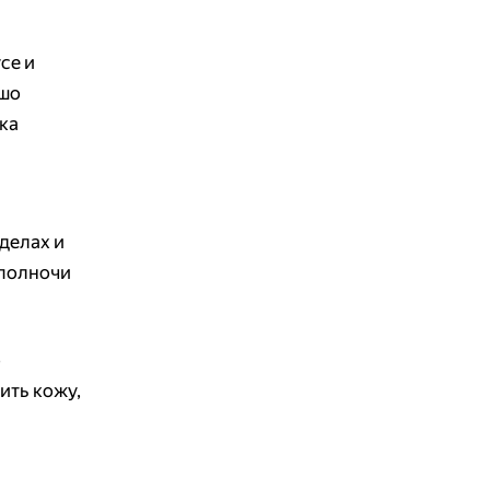
се и
ошо
зка
делах и
 полночи
о
ить кожу,