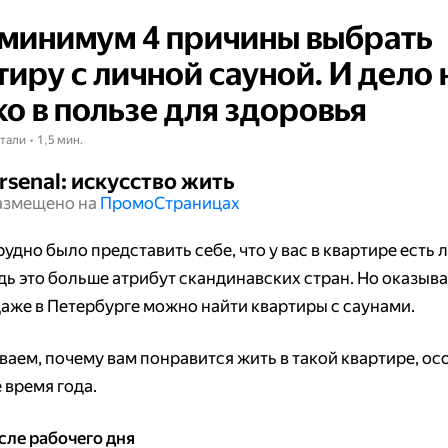
 минимум 4 причины выбрать
тиру с личной сауной. И дело 
ко в пользе для здоровья
тали • 1,5 мин.
rsenal: искусство жить
азмещено на
Промо​​​​​​​Страницах
удно было представить себе, что у вас в квартире есть 
дь это больше атрибут скандинавских стран. Но оказыва
даже в Петербурге можно найти квартиры с саунами.
ваем, почему вам понравится жить в такой квартире, ос
 время года.
сле рабочего дня