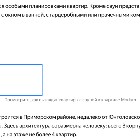
ся особыми планировками квартир. Кроме саун предст
 с окном в ванной, с гардеробными или прачечными ко
Посмотрите, как выглядят квартиры с сауной в квартале Modum
роится в Приморском районе, недалеко от Юнтоловско
. Здесь архитектура соразмерна человеку: всего 3 корпу
, а на этаже не более 4 квартир.