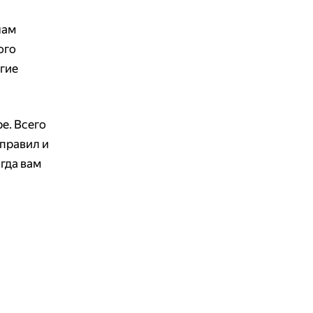
нам
ого
угие
ре. Всего
 правил и
гда вам