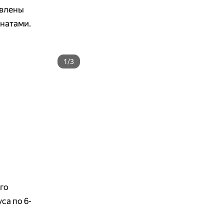
авлены
мнатами.
1/3
го
са по 6-