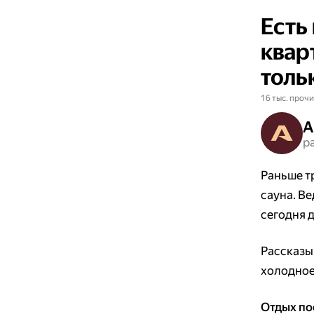
Есть
квар
толь
16 тыс. прочи
A
р
Раньше тр
сауна. Ве
сегодня 
Рассказы
холодное
Отдых по