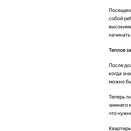
Посещени
собой реб
высокими
начинать 
Теплое з
После до
когда зна
можно бы
Теперь ли
зимнего 
что нужн
Квартиры