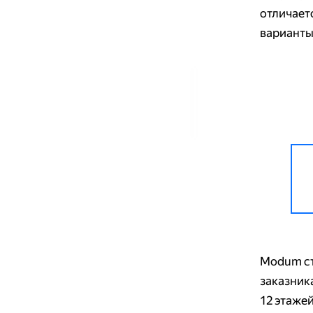
отличает
варианты
Modum ст
заказника
12 этажей