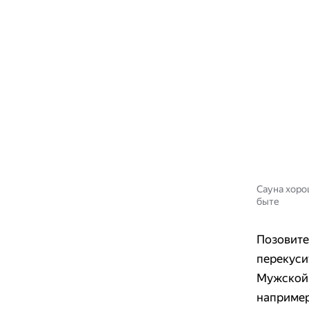
Сауна хоро
быте
Позовите
перекусит
Мужской 
например