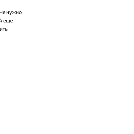
 Не нужно
 А еще
зить