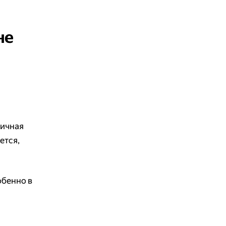
не
личная
ется,
обенно в