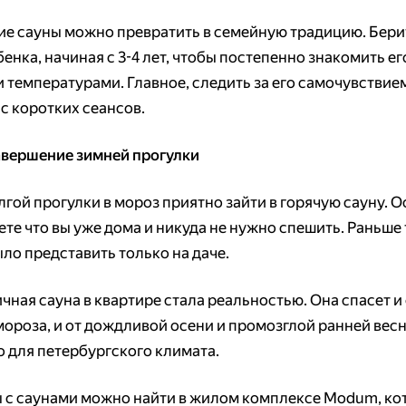
е сауны можно превратить в семейную традицию. Бери
енка, начиная с 3-4 лет, чтобы постепенно знакомить ег
 температурами. Главное, следить за его самочувствие
с коротких сеансов.
авершение зимней прогулки
лгой прогулки в мороз приятно зайти в горячую сауну. 
ете что вы уже дома и никуда не нужно спешить. Раньше
ло представить только на даче.
чная сауна в квартире стала реальностью. Она спасет и
мороза, и от дождливой осени и промозглой ранней весн
о для петербургского климата.
 с саунами можно найти в жилом комплексе Modum, ко