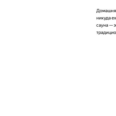
Домашняя
никуда е
сауна — э
традицио