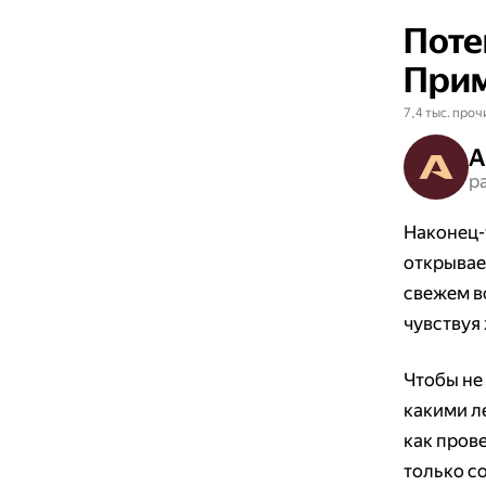
Поте
Прим
7,4 тыс. проч
A
р
Наконец-
открывае
свежем во
чувствуя
Чтобы не 
какими л
как пров
только с