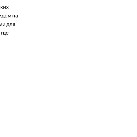
ских
идом на
ми для
 где