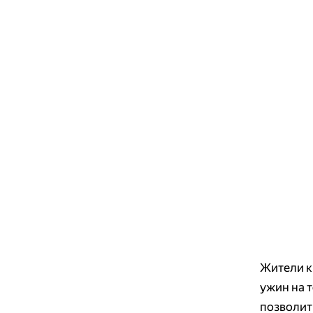
Жители к
ужин на 
позволить