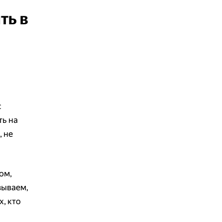
ть в
с
ть на
, не
ом,
зываем,
, кто