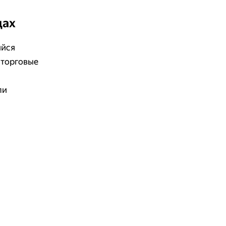
дах
ийся
 торговые
ли