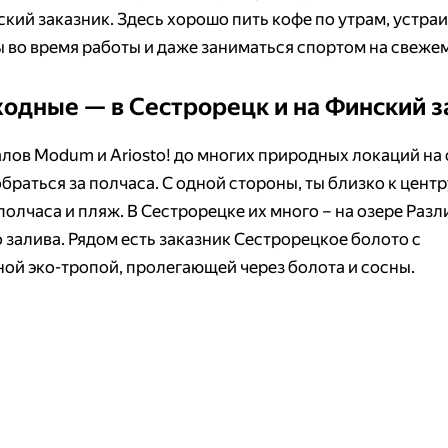
кий заказник. Здесь хорошо пить кофе по утрам, устра
 во время работы и даже заниматься спортом на свежем
ходные — в Сестрорецк и на Финский з
алов Modum и Ariosto! до многих природных локаций на
раться за полчаса. С одной стороны, ты близко к центру
полчаса и пляж. В Сестрорецке их много – на озере Разли
 залива. Рядом есть заказник Сестрорецкое болото с
ой эко-тропой, пролегающей через болота и сосны.