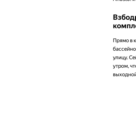
Взбод
компл
Прямо в 
бассейно
улицу. С
утром, чт
выходной