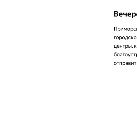
Вечер
Приморск
городско
центры, 
благоуст
отправить