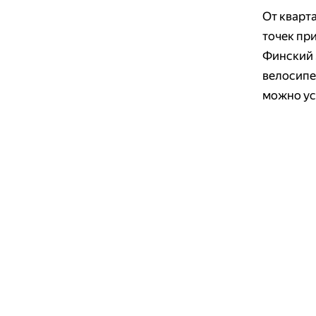
От кварт
точек пр
Финский 
велосипед
можно ус