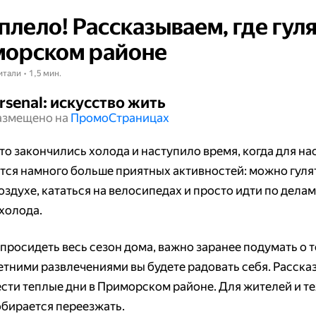
плело! Рассказываем, где гуля
орском районе
итали • 1,5 мин.
rsenal: искусство жить
азмещено на
Промо​​​​​​​Страницах
то закончились холода и наступило время, когда для на
тся намного больше приятных активностей: можно гуля
здухе, кататься на велосипедах и просто идти по делам
 холода.
просидеть весь сезон дома, важно заранее подумать о т
етними развлечениями вы будете радовать себя. Расска
ести теплые дни в Приморском районе. Для жителей и тех
обирается переезжать.