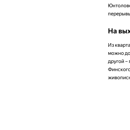
Юнтоловс
перерывы
На вы
Из кварт
можно доб
другой – 
Финского
живописн