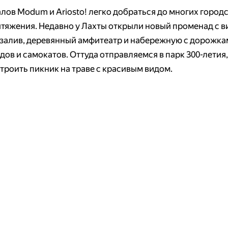
алов Modum и Ariosto! легко добраться до многих город
итяжения. Недавно у Лахты открыли новый променад с в
залив, деревянный амфитеатр и набережную с дорожка
ов и самокатов. Оттуда отправляемся в парк 300-летия,
троить пикник на траве с красивым видом.