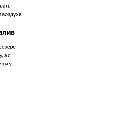
ивать
 воздухе.
алив
 севере
, а с
в и у