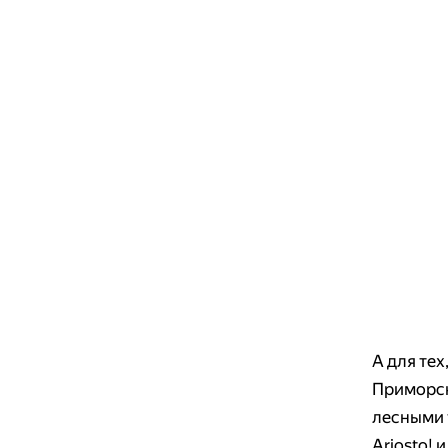
А для тех
Приморск
лесными 
Ariosto! 