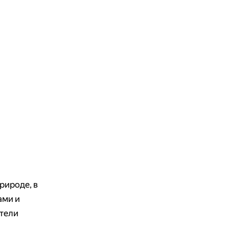
природе, в
ами и
ители