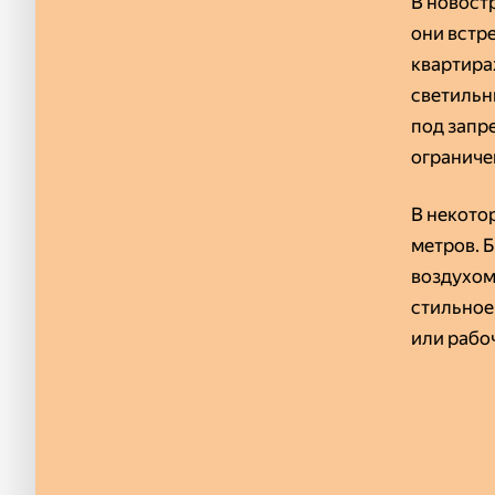
В новост
они встр
квартира
светильн
под запре
ограниче
В некотор
метров. 
воздухом
стильное
или рабо