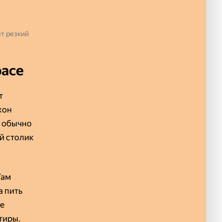
ет резкий
расе
т
кон
: обычно
й столик
Там
а пить
же
тиры.