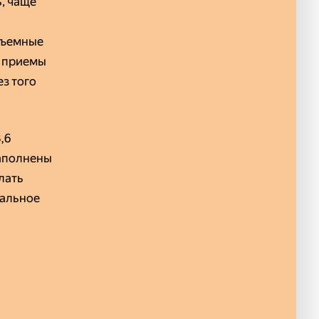
, чаще
бъемные
и приемы
ез того
,6
наполнены
лать
пальное