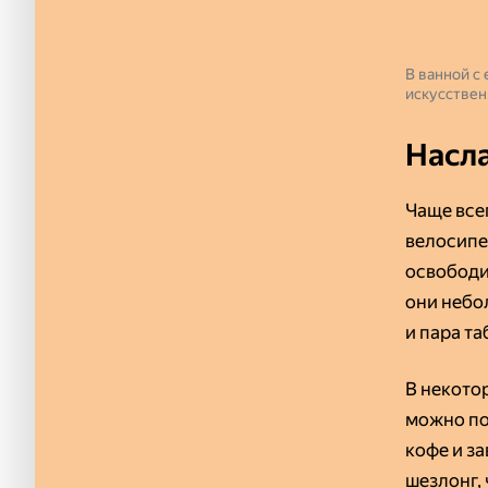
В ванной с
искусствен
Насла
Чаще все
велосипе
освободи
они небо
и пара та
В некото
можно по
кофе и з
шезлонг, 