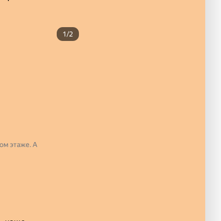
1/2
ом этаже. А