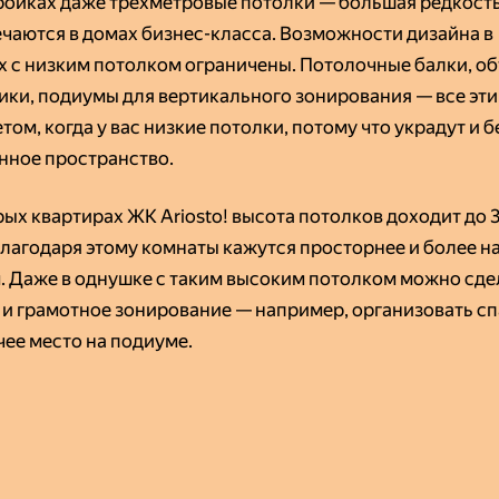
ройках даже трехметровые потолки — большая редкость
ечаются в домах бизнес-класса. Возможности дизайна в
х с низким потолком ограничены. Потолочные балки, о
ики, подиумы для вертикального зонирования — все эт
том, когда у вас низкие потолки, потому что украдут и б
нное пространство.
ых квартирах ЖК Ariosto! высота потолков доходит до 3
Благодаря этому комнаты кажутся просторнее и более 
. Даже в однушке с таким высоким потолком можно сде
 и грамотное зонирование — например, организовать с
чее место на подиуме.