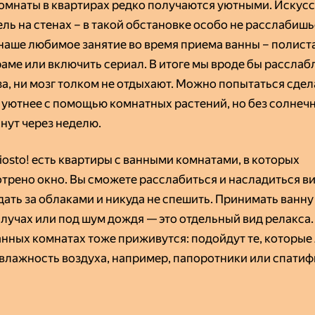
омнаты в квартирах редко получаются уютными. Искус
ель на стенах – в такой обстановке особо не расслабишь
наше любимое занятие во время приема ванны – полист
раме или включить сериал. В итоге мы вроде бы расслаб
за, ни мозг толком не отдыхают. Можно попытаться сдел
 уютнее с помощью комнатных растений, но без солнечн
хнут через неделю.
iosto! есть квартиры с ванными комнатами, в которых
трено окно. Вы сможете расслабиться и насладиться в
ать за облаками и никуда не спешить. Принимать ванну
 лучах или под шум дождя — это отдельный вид релакса.
ванных комнатах тоже приживутся: подойдут те, которые
влажность воздуха, например, папоротники или спати