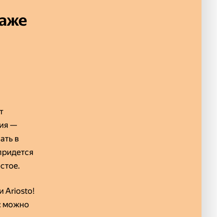
Даже
т
ия —
ать в
придется
стое.
 Ariosto!
: можно