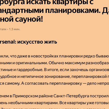
рбурга искать квартиры с
андартными планировками. 
чной сауной!
тали • 1,5 мин.
rsenal: искусство жить
кли, что даже в новостройках планировки редко бываю
ными и оригинальными. Обычно максимум разнообраз
тиные и гардеробные. В итоге, если захочешь организов
 удобное и нетипичное зонирование, перепланировкой 
ся самому. А согласовать перепланировку — дело непро
енем в Приморском районе Санкт-Петербурга построили
чень необычными квартирами. Все квартиры уже готовы