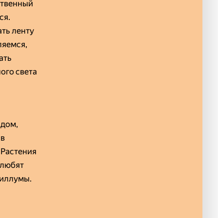
ственный
ся.
ать ленту
ляемся,
ать
ого света
идом,
 в
 Растения
 любят
филлумы.