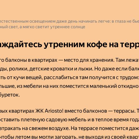
 естественным освещением даже день начинать легче: в глаза не бь
ный свет, а мягко светит утреннее солнце
ждайтесь утренним кофе на тер
го балконы в квартирах — место для хранения. Там лежа
ды, ролики, детские кроватки и лыжи. Но даже если бал
ть от кучи вещей, расслабиться там получится с трудом
льшие, из мебели на них поместится маленький откидно
буреток.
рых квартирах ЖК Ariosto! вместо балконов — террасы. 
ставить плетеную садовую мебель и в теплое время год
автракать на свежем воздухе. На террасе поместится да
чтобы летом вы могли загорать, не выходя из своей квар