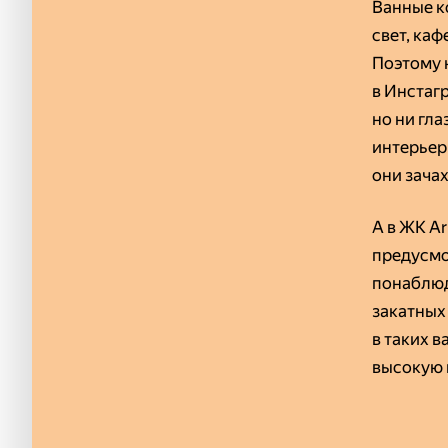
Ванные к
свет, каф
Поэтому 
в Инстаг
но ни гла
интерьер
они зача
А в ЖК Ar
предусмо
понаблюд
закатных
в таких 
высокую 