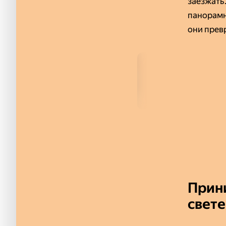
заезжать
панорамн
они прев
Прини
свете