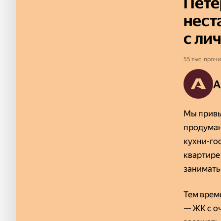
Пете
нест
с ли
55 тыс. прочи
A
Мы привы
продуман
кухни-гос
квартире
занимать
Тем врем
— ЖК с о